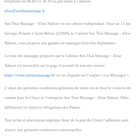
téléphone au 0
6
.
60
.
11
.
36
.
18
ou par email à l’adresse
elise@senthaimassage.fr
.
Sen Thai Massage – Elise Nahuet est un cabinet indépendant. Situé au 11 rue
Georges Palante à Saint-Brieuc (22000), le Cabinet Sen Thai Massage – Elise
Nahuet, vous propose une gamme de massages bien-être thaïlandais.
L
a liste des massages
proposés par
le
Cabinet Sen Thai Massage – Elise
Nahuet est accessible sur la page d’accueil de son site interne
https://www.senthaimassage.fr/
ou
en cliquant sur l
’onglet
« Les
Massages
».
L’objet des présentes conditions générales de vente est de fixer le contenu du
contrat liant le Client et l’entreprise Sen Thai Massage – Elise Nahuet. Elles
définissent les droits et obligations des Parties.
Tout achat et réservation implique donc de la part du Client l’adhésion sans
réserve aux présentes conditions contractuelles.