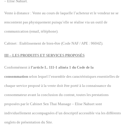
– Elise Nahuet.
Vente à distance : Vente au cours de laquelle l’acheteur et le vendeur ne se
rencontrent pas physiquement puisqu’elle se réalise via un outil de
communication (email, téléphone).
Cabinet : Etablissement de bien-être (Code NAF / APE : 9604Z).
III – LES PRODUITS ET SERVICES PROPOSÉS
Conformément à
l’article L. 111-1 alinéa 1 du Code de la
consommation
selon lequel l’ensemble des caractéristiques essentielles de
chaque service proposé à la vente doit être porté à la connaissance du
consommateur avant la conclusion du contrat, tou
tes les
prestations
proposé
e
s par
le
Cabinet Sen Thai Massage – Elise Nahuet sont
individuellement accompagné
e
s d’un descriptif accessible via les différents
onglets de présentation du Site.